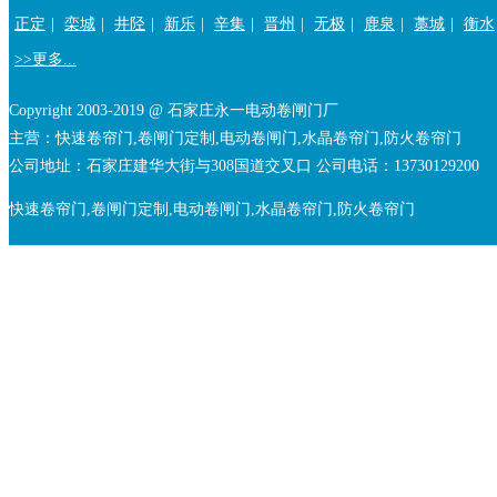
正定
|
栾城
|
井陉
|
新乐
|
辛集
|
晋州
|
无极
|
鹿泉
|
藁城
|
衡水
>>更多...
Copyright 2003-2019 @ 石家庄永一电动卷闸门厂
主营：快速卷帘门,卷闸门定制,电动卷闸门,水晶卷帘门,防火卷帘门
公司地址：石家庄建华大街与308国道交叉口 公司电话：13730129200
快速卷帘门,卷闸门定制,电动卷闸门,水晶卷帘门,防火卷帘门